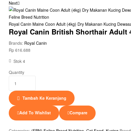
Next
Royal Canin Maine Coon Adult (4kg) Dry Makanan Kucing Dewasa -
Royal Canin British Shorthair Adult
Brands:
Royal Canin
Rp
616.688
Stok 4
Quantity
Tambah Ke Keranjang
Add To Wishlist
Compare
Categories:
(FBN) Feline Breed Nutrition
,
Cat Food
,
Kucing
Brand