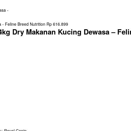
 Feline Breed Nutrition
Rp
616.899
 4kg Dry Makanan Kucing Dewasa – Feli
s:
Royal Canin