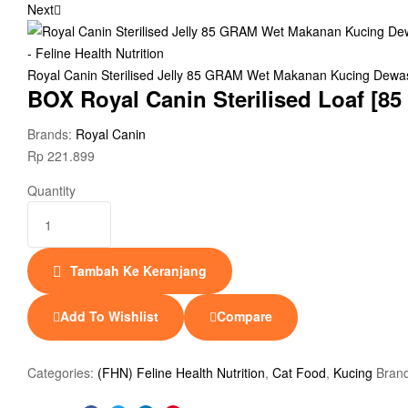
Next
Royal Canin Sterilised Jelly 85 GRAM Wet Makanan Kucing Dewasa
BOX Royal Canin Sterilised Loaf [85
Brands:
Royal Canin
Rp
221.899
Quantity
Tambah Ke Keranjang
Add To Wishlist
Compare
Categories:
(FHN) Feline Health Nutrition
,
Cat Food
,
Kucing
Bran