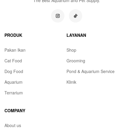
The Best Aquarium and Pet Supply.
PRODUK
LAYANAN
Pakan Ikan
Shop
Cat Food
Grooming
Dog Food
Pond & Aquarium Service
Aquarium
Klinik
Terrarium
COMPANY
About us